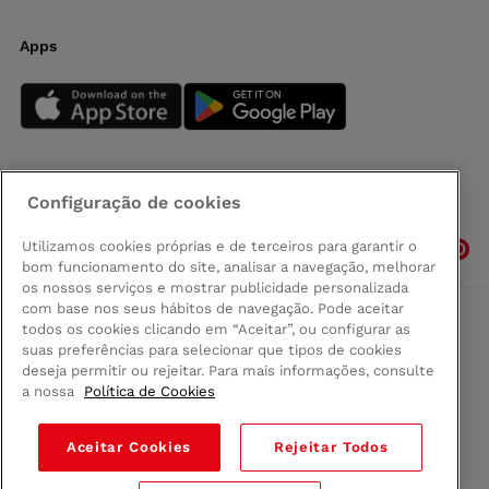
Apps
Configuração de cookies
Siga-nos
Utilizamos cookies próprias e de terceiros para garantir o
bom funcionamento do site, analisar a navegação, melhorar
os nossos serviços e mostrar publicidade personalizada
com base nos seus hábitos de navegação. Pode aceitar
todos os cookies clicando em “Aceitar”, ou configurar as
Comprar na Madeira
suas preferências para selecionar que tipos de cookies
Política de privacidad
deseja permitir ou rejeitar. Para mais informações, consulte
Termos e Condições
a nossa
Política de Cookies
Condições legais
Aceitar Cookies
Rejeitar Todos
© 2026 Conforama