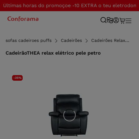
Últimas horas do promoçoe -10 EXTRA o teu eletrodom
sofas cadeiroes puffs
Cadeirões
Cadeirões Relax
Ca
CadeirãoTHEA relax elétrico pele petro
-35%