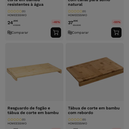
resistentes à água
natural
(0)
(0)
HOMEESSIMO
HOMEESSIMO
,90
€
,90
€
24
37
-45%
-55%
47.90
€
89.90
€
Comparar
Comparar
Adicionar
Adici
ao
ao
carrinho
carri
Resguardo de fogão e
Tábua de corte em bambu
tábua de corte em bambu
com rebordo
(0)
(0)
HOMEESSIMO
HOMEESSIMO