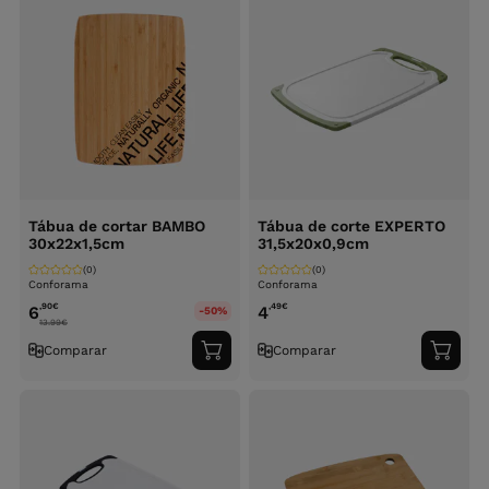
Tábua de cortar BAMBO
Tábua de corte EXPERTO
30x22x1,5cm
31,5x20x0,9cm
(0)
(0)
Conforama
Conforama
,90
€
,49
€
6
4
-50%
13.99
€
Comparar
Comparar
Adicionar
Adici
ao
ao
carrinho
carri