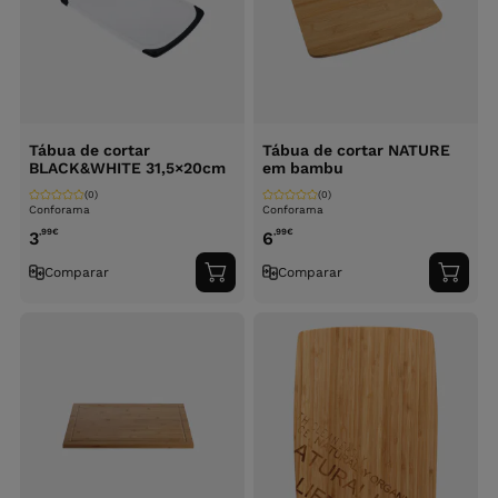
Tábua de cortar
Tábua de cortar NATURE
BLACK&WHITE 31,5×20cm
em bambu
(0)
(0)
Conforama
Conforama
,99
€
,99
€
3
6
Comparar
Comparar
Adicionar
Adici
ao
ao
carrinho
carri