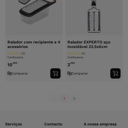
Ralador com recipiente e 4
Ralador EXPERTO aço
acessórios
inoxidável 23,5x6cm
(0)
(0)
Conforama
Conforama
,99
€
,99
€
10
2
Comparar
Comparar
Adicionar
Adici
ao
ao
carrinho
carri
1
Serviços
Contacto
A nossa empresa