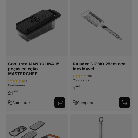
Conjunto MANDOLINA 15
Ralador GIZMO 25cm aço
peças coleção
inoxidável
MASTERCHEF
(0)
Conforama
(0)
Conforama
,99
€
1
,99
€
21
Comparar
Comparar
Adicionar
Adici
ao
ao
carrinho
carri