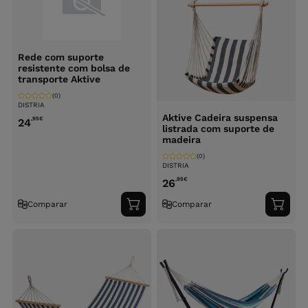
Rede com suporte
resistente com bolsa de
transporte Aktive
(0)
DISTRIA
Aktive Cadeira suspensa
,95
€
24
listrada com suporte de
madeira
(0)
DISTRIA
,95
€
26
Comparar
Comparar
Adicionar
Adici
ao
ao
carrinho
carri