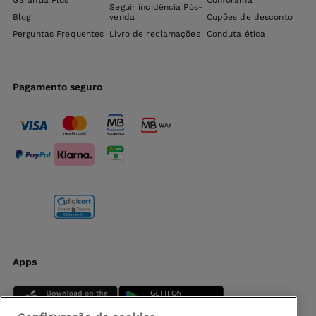
Garantia Plus
Conforama
Seguir incidência Pós-
Blog
venda
Cupões de desconto
Perguntas Frequentes
Livro de reclamações
Conduta ética
Pagamento seguro
Apps