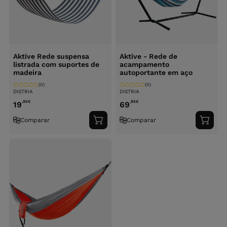
Aktive Rede suspensa
Aktive - Rede de
listrada com suportes de
acampamento
madeira
autoportante em aço
(0)
(0)
DISTRIA
DISTRIA
,95
€
,95
€
19
69
Comparar
Comparar
Adicionar
Adici
ao
ao
carrinho
carri