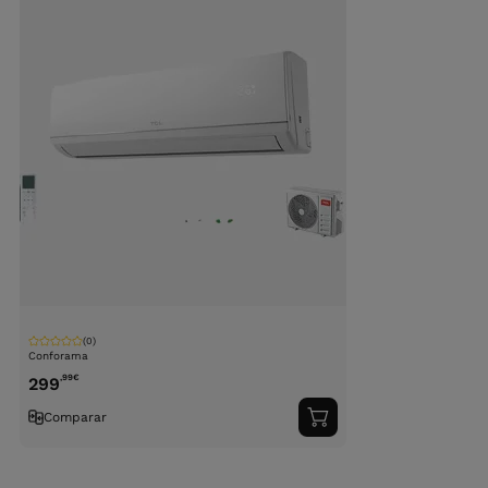
(0)
Conforama
,99
€
299
Comparar
Adicionar
ao
carrinho