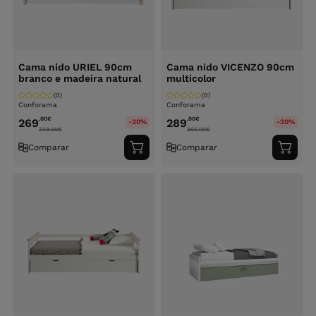
Cama nido URIEL 90cm
Cama nido VICENZO 90cm
branco e madeira natural
multicolor
(0)
(0)
Conforama
Conforama
,00
€
,00
€
269
289
-20%
-20%
339.00
€
365.00
€
Comparar
Comparar
Adicionar
Adici
ao
ao
carrinho
carri