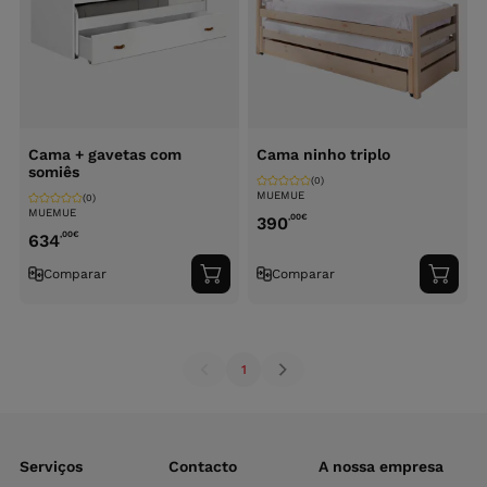
Cama + gavetas com
Cama ninho triplo
somiês
(0)
MUEMUE
(0)
MUEMUE
,00
€
390
,00
€
634
Comparar
Comparar
Adicionar
Adici
ao
ao
carrinho
carri
1
Serviços
Contacto
A nossa empresa