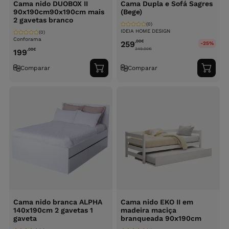
Cama nido DUOBOX II
Cama Dupla e Sofá Sagres
90x190cm90x190cm mais
(Bege)
2 gavetas branco
(0)
IDEIA HOME DESIGN
(0)
Conforama
,00
€
259
-25%
349.00
€
,00
€
199
Comparar
Comparar
Adicionar
Adici
ao
ao
carrinho
carri
Cama nido branca ALPHA
Cama nido EKO II em
140x190cm 2 gavetas 1
madeira maciça
gaveta
branqueada 90x190cm