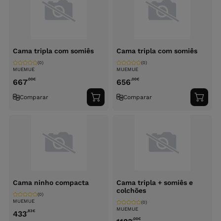
Cama tripla com somiês
Cama tripla com somiês
(0)
(0)
MUEMUE
MUEMUE
,00
€
,00
€
667
656
Comparar
Comparar
Adicionar
Adici
ao
ao
carrinho
carri
Cama ninho compacta
Cama tripla + somiês e
colchões
(0)
MUEMUE
(0)
MUEMUE
,83
€
433
,00
€