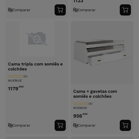
1123
Comparar
Comparar
Adicionar
Adici
ao
ao
carrinho
carri
Cama tripla com somiês e
colchões
(0)
MUEMUE
,00
€
1179
Cama + gavetas com
somiês e colchões
(0)
MUEMUE
,00
€
956
Comparar
Comparar
Adicionar
Adici
ao
ao
carrinho
carri