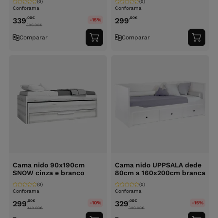
(0)
(0)
Conforama
Conforama
,00
€
,00
€
339
299
-15%
399.90
€
Comparar
Comparar
Adicionar
Adici
ao
ao
carrinho
carri
Cama nido 90x190cm
Cama nido UPPSALA dede
SNOW cinza e branco
80cm a 160x200cm branca
(0)
(0)
Conforama
Conforama
,00
€
,00
€
299
329
-10%
-15%
349.00
€
399.00
€