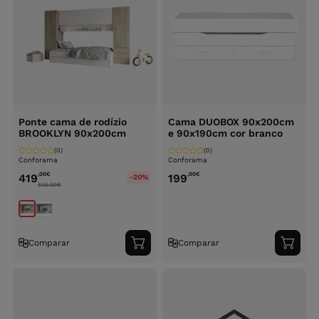
Ponte cama de rodízio
Cama DUOBOX 90x200cm
BROOKLYN 90x200cm
e 90x190cm cor branco
(0)
(0)
Conforama
Conforama
,00
€
,00
€
419
199
-20%
525.00
€
Comparar
Comparar
Adicionar
Adici
ao
ao
carrinho
carri