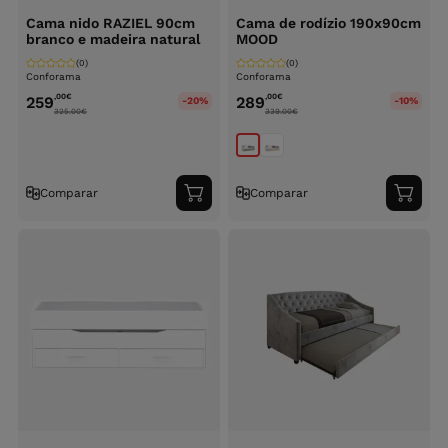
Cama nido RAZIEL 90cm
Cama de rodízio 190x90cm
branco e madeira natural
MOOD
(0)
(0)
Conforama
Conforama
,00
€
,00
€
259
289
-20%
-10%
325.00
€
339.00
€
Comparar
Comparar
Adicionar
Adici
ao
ao
carrinho
carri