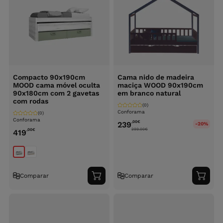
Compacto 90x190cm
Cama nido de madeira
MOOD cama móvel oculta
maciça WOOD 90x190cm
90x180cm com 2 gavetas
em branco natural
com rodas
(0)
Conforama
(0)
Conforama
,00
€
239
-20%
299.00
€
,00
€
419
Comparar
Comparar
Adicionar
Adici
ao
ao
carrinho
carri