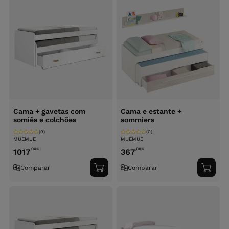
Cama + gavetas com
Cama e estante +
somiês e colchões
sommiers
(0)
(0)
MUEMUE
MUEMUE
,00
€
,00
€
1017
367
Comparar
Comparar
Adicionar
Adici
ao
ao
carrinho
carri