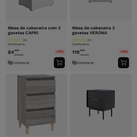
Mesa de cabeceira com 2
Mesa de cabeceira 3
gavetas CAPRI
gavetas VERONA
(0)
(0)
Conforama
Conforama
,90
€
,00
€
84
119
-20%
-20%
109.99
€
149.00
€
Comparar
Comparar
Adicionar
Adici
ao
ao
carrinho
carri