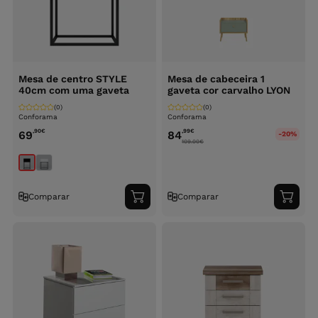
Mesa de centro STYLE
Mesa de cabeceira 1
40cm com uma gaveta
gaveta cor carvalho LYON
(0)
(0)
Conforama
Conforama
,90
€
,99
€
69
84
-20%
109.00
€
Comparar
Comparar
Adicionar
Adici
ao
ao
carrinho
carri