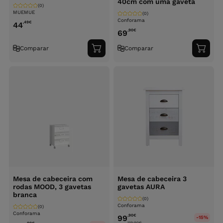
40cm com uma gaveta
(0)
MUEMUE
(0)
Conforama
,49
€
44
,90
€
69
Comparar
Comparar
Adicionar
Adici
ao
ao
carrinho
carri
Mesa de cabeceira com
Mesa de cabeceira 3
rodas MOOD, 3 gavetas
gavetas AURA
branca
(0)
Conforama
(0)
Conforama
,90
€
99
-15%
119.90
€