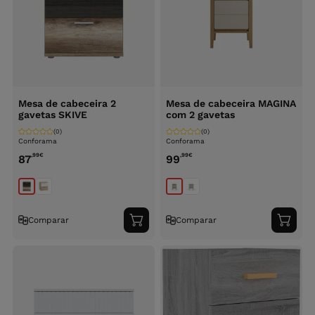
Mesa de cabeceira 2
Mesa de cabeceira MAGINA
gavetas SKIVE
com 2 gavetas
(0)
(0)
Conforama
Conforama
,99
€
,99
€
87
99
Comparar
Comparar
Adicionar
Adici
ao
ao
carrinho
carri