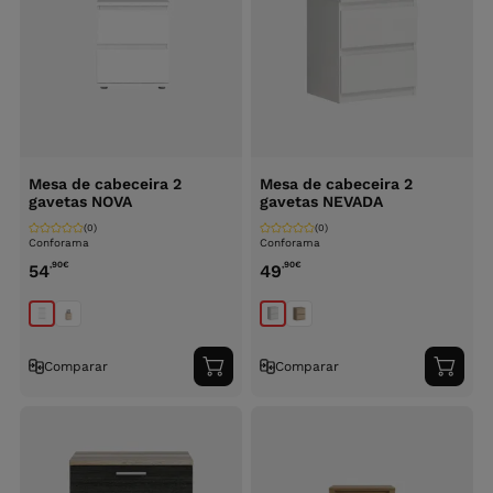
Mesa de cabeceira 2
Mesa de cabeceira 2
gavetas NOVA
gavetas NEVADA
(0)
(0)
Conforama
Conforama
,90
€
,90
€
54
49
Comparar
Comparar
Adicionar
Adici
ao
ao
carrinho
carri