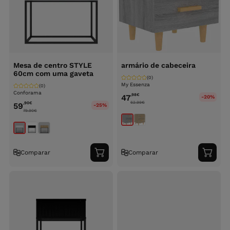
Mesa de centro STYLE
armário de cabeceira
60cm com uma gaveta
(0)
My Essenza
(0)
Conforama
,98
€
47
-20%
62.99
€
,90
€
59
-25%
79.90
€
Comparar
Comparar
Adicionar
Adici
ao
ao
carrinho
carri