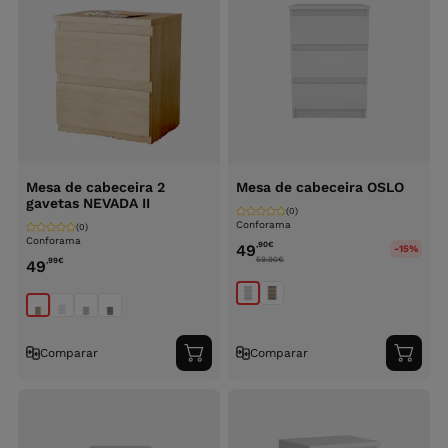
Mesa de cabeceira 2
Mesa de cabeceira OSLO
gavetas NEVADA II
(0)
Conforama
(0)
Conforama
,90
€
49
-15%
59.90
€
,99
€
49
Comparar
Comparar
Adicionar
Adici
ao
ao
carrinho
carri