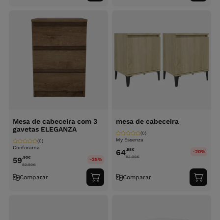
ao
ao
carrinho
carri
Mesa de cabeceira com 3
mesa de cabeceira
gavetas ELEGANZA
(0)
My Essenza
(0)
Conforama
,98
€
64
-20%
83.99
€
,90
€
59
-25%
82.90
€
Comparar
Comparar
Adicionar
Adici
ao
ao
carrinho
carri