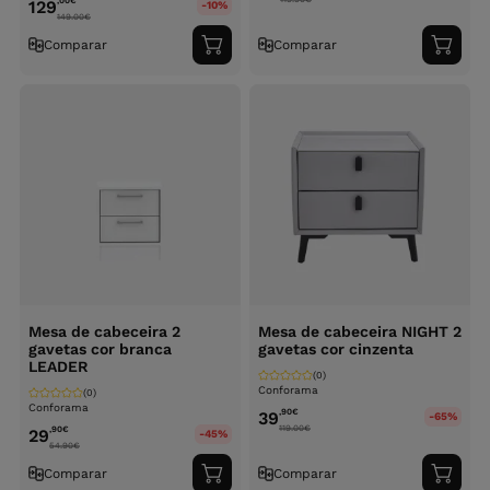
,00
€
129
-10%
149.00
€
Comparar
Comparar
Adicionar
Adici
ao
ao
carrinho
carri
Mesa de cabeceira 2
Mesa de cabeceira NIGHT 2
gavetas cor branca
gavetas cor cinzenta
LEADER
(0)
Conforama
(0)
Conforama
,90
€
39
-65%
119.00
€
,90
€
29
-45%
54.90
€
Comparar
Comparar
Adicionar
Adici