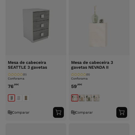
Mesa de cabeceira
Mesa de cabeceira 3
SEATTLE 3 gavetas
gavetas NEVADA II
(0)
(0)
Conforama
Conforama
,99
€
,99
€
76
59
Comparar
Comparar
Adicionar
Adici
ao
ao
carrinho
carri