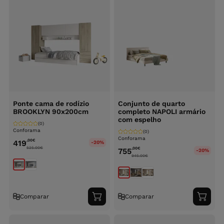
Ponte cama de rodízio
Conjunto de quarto
BROOKLYN 90x200cm
completo NAPOLI armário
com espelho
(0)
Conforama
(0)
Conforama
,00
€
419
-20%
525.00
€
,00
€
755
-20%
945.00
€
Comparar
Comparar
Adicionar
Adici
ao
ao
carrinho
carri