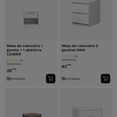
Mesa de cabeceira 1
Mesa de cabeceira 2
gaveta + 1 abertura
gavetas NAIA
LEADER
(0)
Conforama
(0)
Conforama
,90
€
82
,90
€
29
Comparar
Comparar
Adicionar
Adici
ao
ao
carrinho
carri