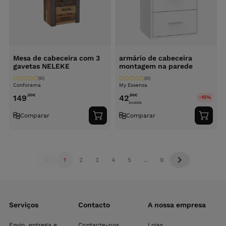
Mesa de cabeceira com 3
armário de cabeceira
gavetas NELEKE
montagem na parede
(0)
(0)
Conforama
My Essenza
,00
€
,98
€
149
42
-15%
51.99
€
Comparar
Comparar
Adicionar
Adici
ao
ao
carrinho
carri
1
2
3
4
5
...
9
Serviços
Contacto
A nossa empresa
Envio, entrega e
Contacte-nos
Lojas