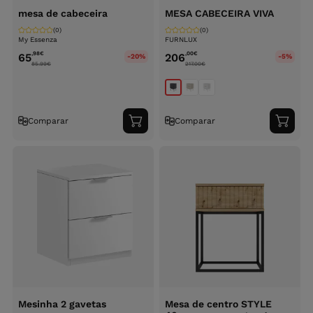
mesa de cabeceira
MESA CABECEIRA VIVA
(0)
(0)
My Essenza
FURNLUX
,98
€
,00
€
65
206
-20%
-5%
85.99
€
217.00
€
Comparar
Comparar
Adicionar
Adici
ao
ao
carrinho
carri
Mesinha 2 gavetas
Mesa de centro STYLE