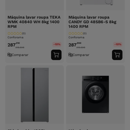
Máquina lavar roupa TEKA
Máquina lavar roupa
WMK 40840 WH 8kg 1400
CANDY GD 48SB6-S 8kg
RPM
1400 RPM
(0)
(0)
Conforama
Conforama
,01
€
,99
€
287
287
-10%
-10%
318.90
€
319.99
€
Comparar
Comparar
Adicionar
Adici
ao
ao
carrinho
carri