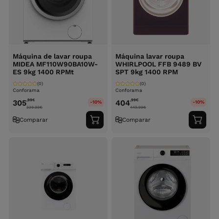
Máquina de lavar roupa
Máquina lavar roupa
MIDEA MF110W90BA10W-
WHIRLPOOL FFB 9489 BV
ES 9kg 1400 RPMt
SPT 9kg 1400 RPM
(0)
(0)
Conforama
Conforama
,99
€
,99
€
305
404
-10%
-10%
339.99
€
449.99
€
Comparar
Comparar
Adicionar
Adici
ao
ao
carrinho
carri