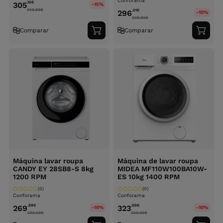
Conforama
,10
€
305
-15%
359.99
€
,01
€
296
-10%
328.90
€
Comparar
Comparar
Adicionar
Adici
ao
ao
carrinho
carri
Máquina lavar roupa
Máquina de lavar roupa
CANDY EY 28SB8-S 8kg
MIDEA MF110W100BA10W-
1200 RPM
ES 10kg 1400 RPM
(0)
(0)
Conforama
Conforama
,99
€
,99
€
269
323
-10%
-10%
299.99
€
359.99
€