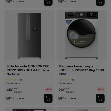
Comparar
Comparar
Adicionar
Adici
ao
ao
carrinho
carri
Side by side CONFORTEC
Máquina lavar roupa
CF521SBSXDE.1 442 litros
JOCEL JLR014117 8kg 1200
No Frost
RPM
(0)
(0)
Conforama
Conforama
,90
€
,99
€
458
269
-15%
-10%
548.90
€
299.99
€
Comparar
Comparar
Adicionar
Adici
ao
ao
carrinho
carri