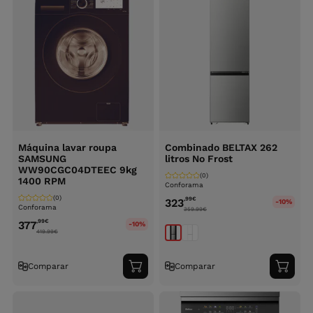
Máquina lavar roupa
Combinado BELTAX 262
SAMSUNG
litros No Frost
WW90CGC04DTEEC 9kg
(0)
1400 RPM
Conforama
(0)
,99
€
323
-10%
Conforama
359.99
€
,99
€
377
-10%
419.99
€
Comparar
Comparar
Adicionar
Adici
ao
ao
carrinho
carri