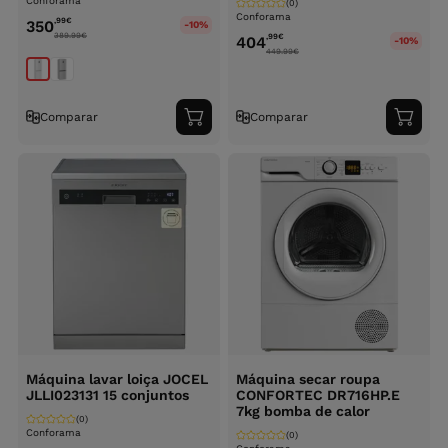
Conforama
(0)
Conforama
,99
€
350
-10%
389.99
€
,99
€
404
-10%
449.99
€
Comparar
Comparar
Adicionar
Adici
ao
ao
carrinho
carri
Máquina lavar loiça JOCEL
Máquina secar roupa
JLLI023131 15 conjuntos
CONFORTEC DR716HP.E
7kg bomba de calor
(0)
Conforama
(0)