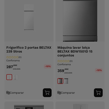
Frigorifico 2 portas BELTAX
Máquina lavar loiça
239 litros
BELTAX BDW1501D 15
conjuntos
(0)
Conforama
(0)
Conforama
,99
€
287
-10%
319.99
€
,99
€
359
-10%
399.99
€
Comparar
Comparar
Adicionar
Adici
ao
ao
carrinho
carri