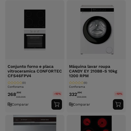
carrinho
carri
Conjunto forno e placa
Máquina lavar roupa
vitroceramica CONFORTEC
CANDY EY 210B8-S 10kg
CFS46FPV4
1200 RPM
(0)
(0)
Conforama
Conforama
,90
€
,99
€
268
332
-15%
-10%
328.90
€
369.99
€
Comparar
Comparar
Adicionar
Adici
ao
ao
carrinho
carri