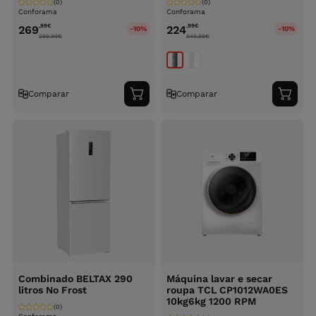
(0)
(0)
Conforama
Conforama
,99
€
,99
€
269
224
-10%
-10%
299.99
€
249.99
€
Comparar
Comparar
Adicionar
Adici
ao
ao
carrinho
carri
Combinado BELTAX 290
Máquina lavar e secar
litros No Frost
roupa TCL CP1012WA0ES
10kg6kg 1200 RPM
(0)