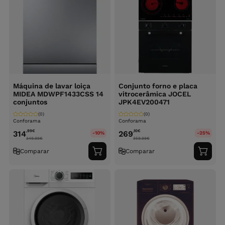
Máquina de lavar loiça
Conjunto forno e placa
MIDEA MDWPF1433CSS 14
vitrocerâmica JOCEL
conjuntos
JPK4EV200471
(0)
(0)
Conforama
Conforama
,99
€
,10
€
314
269
-10%
-25%
349.99
€
359.99
€
Comparar
Comparar
Adicionar
Adici
ao
ao
carrinho
carri