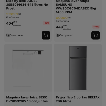
Side by side JOCEL
Máquina lavar roupa
JSBS014634 445 litros No
SAMSUNG
Frost
WW90CGC04DABEC 9kg
1400 RPM
(0)
Conforama
(0)
Conforama
,10
€
404
-15%
499.99
€
,99
€
449
-10%
499.99
€
Comparar
Comparar
Adicionar
Adici
ao
ao
carrinho
carri
Máquina lavar loiça BEKO
Frigorifico 2 portas BELTAX
DVN05320W 13 conjuntos
206 litros