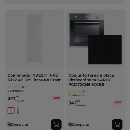
Combinado INDESIT INK2
Conjunto forno e placa
5322 4E 322 litros No Frost
vitrocerâmica CANDY
PCI27XCH64CCBS
(0)
Conforama
(0)
Conforama
,10
€
341
-20%
449.99
€
,10
€
341
-10%
399.99
€
Comparar
Comparar
Adicionar
Adici