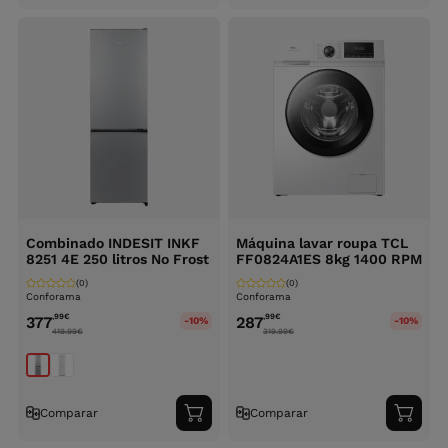
ao
ao
carrinho
carri
Combinado INDESIT INKF
Máquina lavar roupa TCL
8251 4E 250 litros No Frost
FF0824A1ES 8kg 1400 RPM
(0)
(0)
Conforama
Conforama
,99
€
,99
€
377
287
-10%
-10%
419.99
€
319.99
€
Comparar
Comparar
Adicionar
Adici
ao
ao