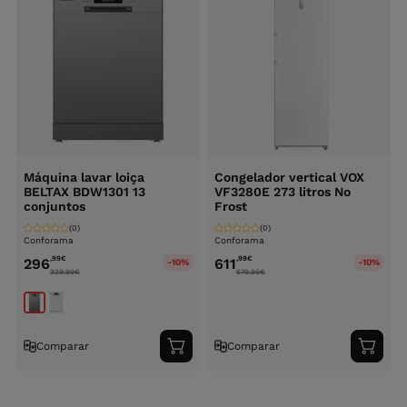
Máquina lavar loiça
Congelador vertical VOX
BELTAX BDW1301 13
VF3280E 273 litros No
conjuntos
Frost
(0)
(0)
Conforama
Conforama
,99
€
,99
€
296
611
-10%
-10%
329.99
€
679.99
€
Comparar
Comparar
Adicionar
Adici
ao
ao
carrinho
carri