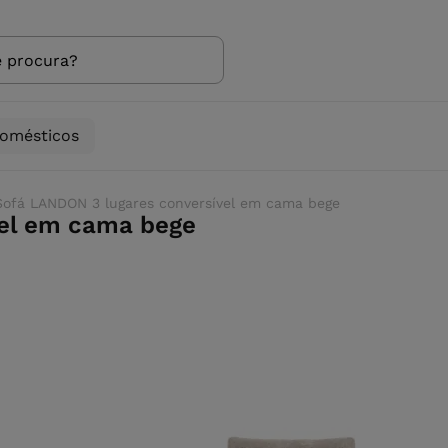
domésticos
Sofá LANDON 3 lugares conversível em cama bege
vel em cama bege