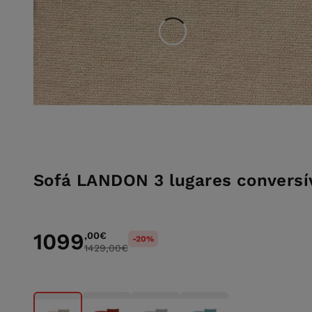
Sofá LANDON 3 lugares convers
1099
,00
€
-20%
1429,00
€