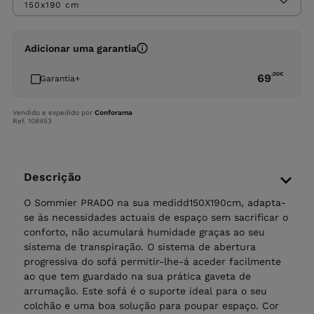
150x190 cm
Adicionar uma garantia
,00
€
69
Garantia+
Vendido e expedido por
Conforama
Ref. 108453
Descrição
O Sommier PRADO na sua medidd150X190cm, adapta-
se às necessidades actuais de espaço sem sacrificar o
conforto, não acumulará humidade graças ao seu
sistema de transpiração. O sistema de abertura
progressiva do sofá permitir-lhe-á aceder facilmente
ao que tem guardado na sua prática gaveta de
arrumação. Este sofá é o suporte ideal para o seu
colchão e uma boa solução para poupar espaço. Cor