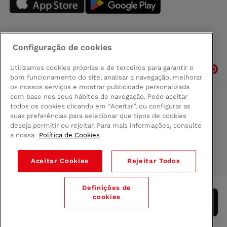
Configuração de cookies
Siga-nos
Utilizamos cookies próprias e de terceiros para garantir o
bom funcionamento do site, analisar a navegação, melhorar
os nossos serviços e mostrar publicidade personalizada
com base nos seus hábitos de navegação. Pode aceitar
todos os cookies clicando em “Aceitar”, ou configurar as
Comprar na Madeira
suas preferências para selecionar que tipos de cookies
Política de privacidad
deseja permitir ou rejeitar. Para mais informações, consulte
Termos e Condições
a nossa
Política de Cookies
Condições legais
Aceitar Cookies
Rejeitar Todos
© 2026 Conforama
Definições de
cookies
Adicionar ao carrinho