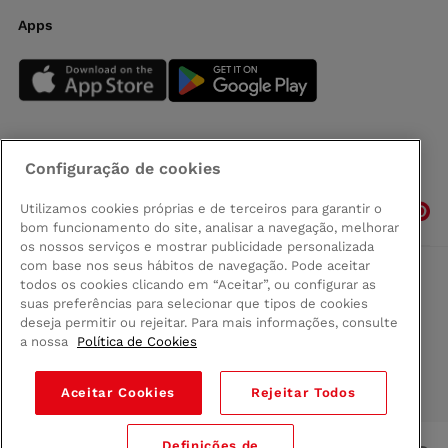
Apps
Configuração de cookies
Siga-nos
Utilizamos cookies próprias e de terceiros para garantir o
bom funcionamento do site, analisar a navegação, melhorar
os nossos serviços e mostrar publicidade personalizada
com base nos seus hábitos de navegação. Pode aceitar
todos os cookies clicando em “Aceitar”, ou configurar as
Comprar na Madeira
suas preferências para selecionar que tipos de cookies
Política de privacidad
deseja permitir ou rejeitar. Para mais informações, consulte
Termos e Condições
a nossa
Política de Cookies
Condições legais
Aceitar Cookies
Rejeitar Todos
© 2026 Conforama
Definições de