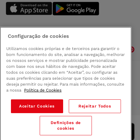
Configuração de cookies
Siga-nos
Utilizamos cookies próprias e de terceiros para garantir o
bom funcionamento do site, analisar a navegação, melhorar
os nossos serviços e mostrar publicidade personalizada
com base nos seus hábitos de navegação. Pode aceitar
todos os cookies clicando em “Aceitar”, ou configurar as
Comprar na Madeira
suas preferências para selecionar que tipos de cookies
Política de privacidad
deseja permitir ou rejeitar. Para mais informações, consulte
Termos e Condições
a nossa
Política de Cookies
Condições legais
Aceitar Cookies
Rejeitar Todos
© 2026 Conforama
Definições de
cookies
Adicionar ao carrinho