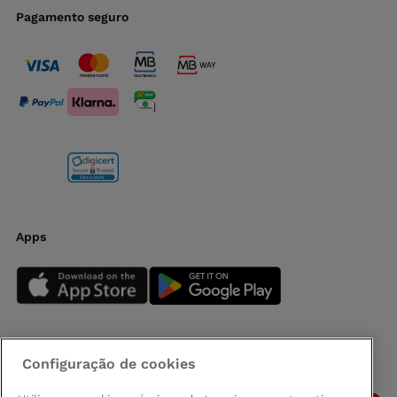
Pagamento seguro
Apps
Configuração de cookies
Siga-nos