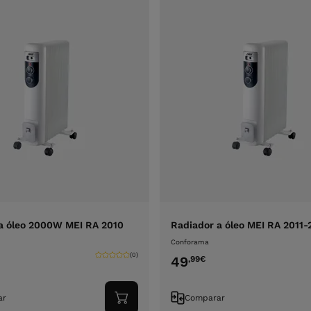
a óleo 2000W MEI RA 2010
Radiador a óleo MEI RA 2011
Conforama
(0)
49
,99
€
ar
Comparar
Adicionar