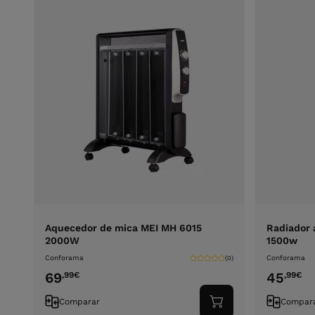
Aquecedor de mica MEI MH 6015
Radiador 
2000W
1500w
Conforama
Conforama
(0)
69
45
,99
€
,99
€
Comparar
Compar
Adicionar