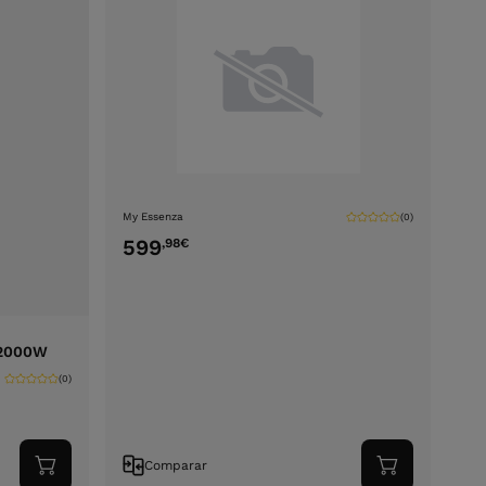
My Essenza
(0)
599
,98
€
-2000W
(0)
Comparar
Adicionar
Adicionar