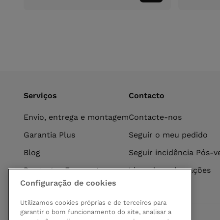
ao
carrinho
Serviços
Contacto
Envio, entrega e montagem
Contacte-nos
Garantia Plus
Seguir o meu pedido
Blog
Seguir incidência Pós-
Perguntas Frequentes
Livro de reclamações
Configuração de cookies
Utilizamos cookies próprias e de terceiros para
garantir o bom funcionamento do site, analisar a